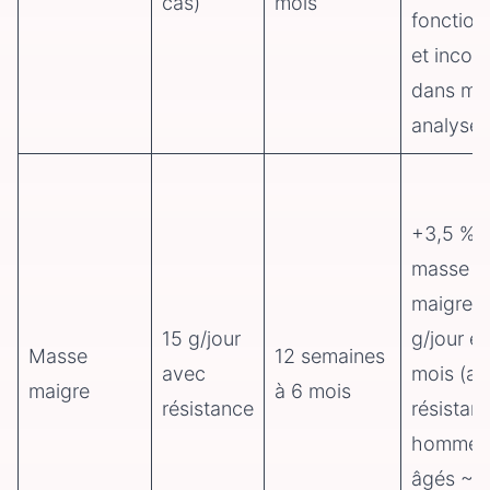
cas)
mois
fonction
et inconf
dans mé
analyses
+3,5 %
masse
maigre à
15 g/jour
g/jour e
Masse
12 semaines
avec
mois (av
maigre
à 6 mois
résistance
résistan
hommes
âgés ~7