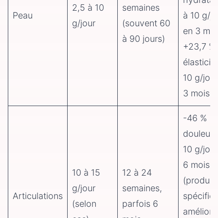
2,5 à 10
semaines
Peau
à 10 g/jo
g/jour
(souvent 60
en 3 moi
à 90 jours)
+23,7 %
élasticit
10 g/jou
3 mois
-46 %
douleurs
10 g/jou
6 mois
10 à 15
12 à 24
(produit
g/jour
semaines,
Articulations
spécifiqu
(selon
parfois 6
améliora