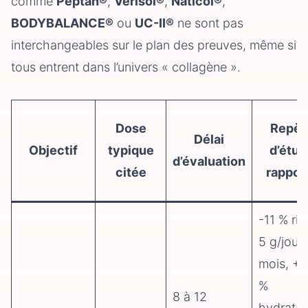
comme
Peptan®
,
Verisol®
,
Naticol®
,
BODYBALANCE®
ou
UC-II®
ne sont pas
interchangeables sur le plan des preuves, même si
tous entrent dans l’univers « collagène ».
Dose
Repèr
Délai
Objectif
typique
d’étud
d’évaluation
citée
rappor
-11 % rid
5 g/jour
mois, +2
%
8 à 12
hydratat