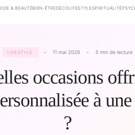
ODE & BEAUTÉ
BIEN-ÊTRE
DÉCO
LIFESTYLE
SPIRITUALITÉ
PSYC
•
11 mai 2026
•
5 min de lecture
LIFESTYLE
lles occasions offr
personnalisée à un
?