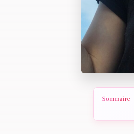
Sommaire
1. Le passag
2. La mater