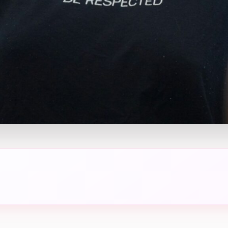
e de dizaine : L’ancrage d’une époque
nité réinventée : Célébrer la femme derrière la mère