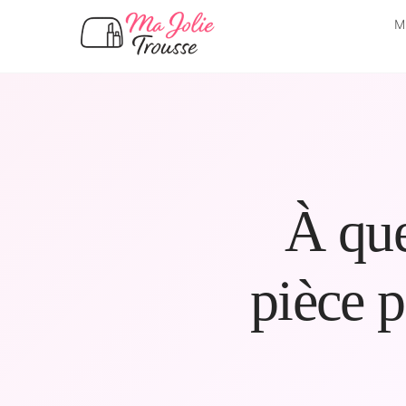
M
À que
pièce 