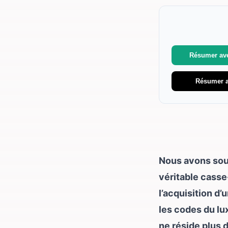
3. Les vict
4. L’Enterre
Résumer av
Résumer 
Nous avons sou
véritable cass
l’acquisition d’
les codes du lu
ne réside plus 