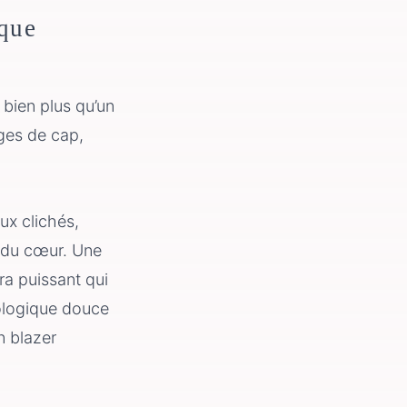
oque
 bien plus qu’un
ges de cap,
ux clichés,
u du cœur. Une
a puissant qui
hologique douce
n blazer