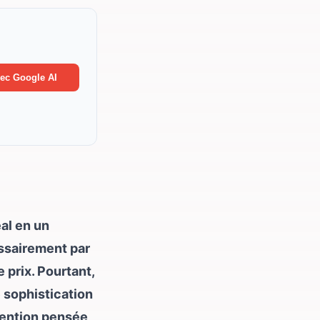
ec Google AI
al en un
ssairement par
 prix. Pourtant,
e sophistication
ttention pensée