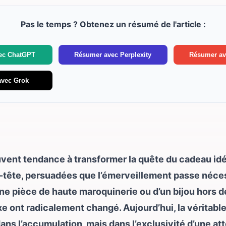
oires du quotidien : Le cadeau de l’accomplissement
Pas le temps ? Obtenez un résumé de l'article :
ment de Vie de Jeune Fille (EVJF) : L’esprit « Couture »
ec ChatGPT
Résumer avec Perplexity
Résumer av
avec Grok
vent tendance à transformer la quête du cadeau idé
e-tête, persuadées que l’émerveillement passe néce
une pièce de haute maroquinerie ou d’un bijou hors de
xe ont radicalement changé. Aujourd’hui, la véritabl
dans l’accumulation, mais dans l’exclusivité d’une a