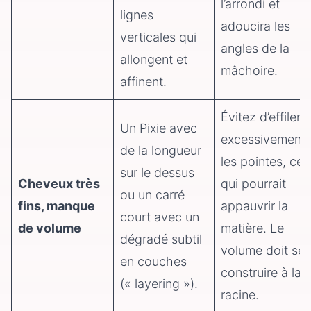
l’arrondi et
lignes
adoucira les
verticales qui
angles de la
allongent et
mâchoire.
affinent.
Évitez d’effiler
Un Pixie avec
excessivement
de la longueur
les pointes, ce
sur le dessus
Cheveux très
qui pourrait
ou un carré
fins, manque
appauvrir la
court avec un
de volume
matière. Le
dégradé subtil
volume doit se
en couches
construire à la
(« layering »).
racine.