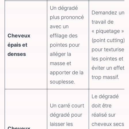
Un dégradé
Demandez un
plus prononcé
travail de
avec un
« piquetage »
Cheveux
effilage des
(point cutting)
épais et
pointes pour
pour texturiser
denses
alléger la
les pointes et
masse et
éviter un effet
apporter de la
trop massif.
souplesse.
Le dégradé
Un carré court
doit être
dégradé pour
réalisé sur
laisser les
cheveux secs
Cheveux