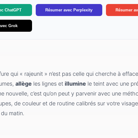
: choisir une coupe compatible avec votre vrai temps du m
ec ChatGPT
Résumer avec Perplexity
Résumer av
qui donnent un effet plus frais, sans surjouer
avec Grok
e, texturé ou allongé: l’option la plus rapide à coiffer
é court dégradé et le carré wavy: la valeur sûre qui structu
aérien et le carré plongeant: pour alléger ou structurer sel
ong, le lob et le shag mi-long: la polyvalence, sans perdre le
fure qui « rajeunit » n’est pas celle qui cherche à efface
leur, cheveux blancs: les détails qui changent tout
lumes,
allège
les lignes et
illumine
le teint avec une pr
ge comme retouche « anti-fatigue » très maîtrisée
e nouvelle, c’est qu’on peut y parvenir avec une méth
 patine et gloss: illuminer le teint et neutraliser les reflets
pes, de couleur et de routine calibrés sur votre visage,
r d’entretien à suivre, sans y penser
 du matin.
matin »: 5, 10 ou 20 minutes, pas une de plus
exturé en 5 minutes