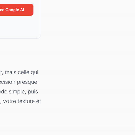
atin
ec Google AI
re
on la mâchoire
 style
r, mais celle qui
écision presque
ode simple, puis
 votre texture et