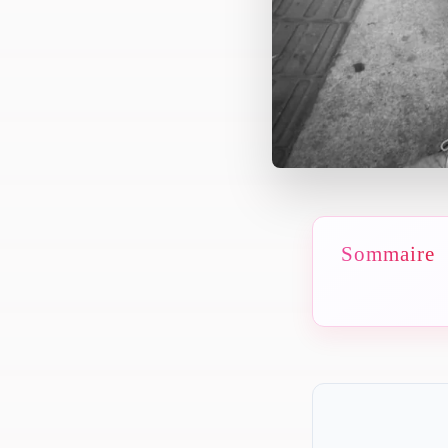
Sommaire
En bref
La méthode 
Étape 1
Étape 2