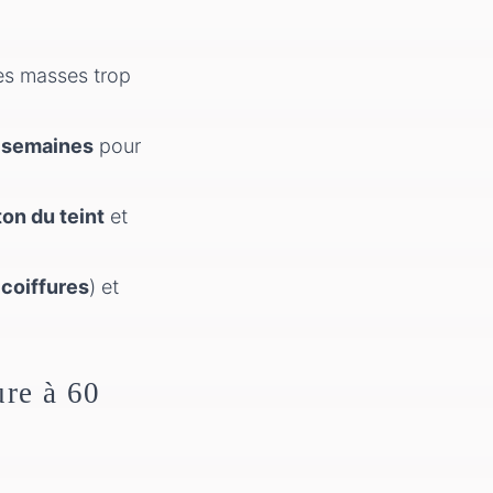
les masses trop
médical
2 semaines
pour
on du teint
et
coiffures
) et
ure à 60