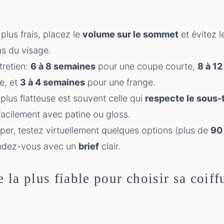
vy en 10 minutes
-long bouclé en 10 à 20 minutes
 plus frais, placez le
volume sur le sommet
et évitez 
 lisse en 20 minutes
as du visage.
nt et cuir chevelu: quoi faire, et quand demander un avis 
tretien:
6 à 8 semaines
pour une coupe courte,
8 à 1
erver, et arriver au rendez-vous avec un brief impeccable
e, et
3 à 4 semaines
pour une frange.
 plus flatteuse est souvent celle qui
respecte le sous-t
pping utile: ce qui sert vraiment
facilement avec patine ou gloss.
per, testez virtuellement quelques options (plus de
90 
endez-vous avec un
brief
clair.
la plus fiable pour choisir sa coiff